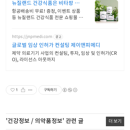
뉴질랜드 건강식품은 비타팡 금
액대별 사은품 추가 증정!
항공배송비 무료! 증정, 이벤트 상품
등 뉴질랜드 건강식품 전문 쇼핑몰 효
능 초유, 산양유, 프로폴리스, 초록입
홍합, 마누카꿀 등 지금 바로 만나보
세요.
https://jnpmedi.com
광고
글로벌 임상 인허가 컨설팅 제이앤피메디
제약 의료기기 사업의 컨설팅, 투자, 임상 및 인허가(CR
O), 라이선스 아웃까지
1
구독하기
'건강정보 / 의약품정보'
관련 글
더 보기