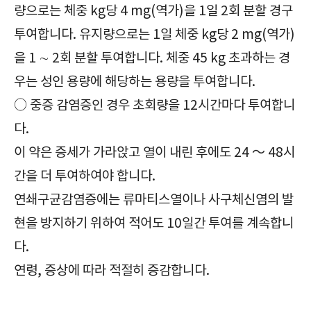
량으로는 체중 kg당 4 mg(역가)을 1일 2회 분할 경구
투여합니다. 유지량으로는 1일 체중 kg당 2 mg(역가)
을 1 ∼ 2회 분할 투여합니다. 체중 45 kg 초과하는 경
우는 성인 용량에 해당하는 용량을 투여합니다.
○ 중증 감염증인 경우 초회량을 12시간마다 투여합니
다.
이 약은 증세가 가라앉고 열이 내린 후에도 24 ～ 48시
간을 더 투여하여야 합니다.
연쇄구균감염증에는 류마티스열이나 사구체신염의 발
현을 방지하기 위하여 적어도 10일간 투여를 계속합니
다.
연령, 증상에 따라 적절히 증감합니다.
확인해야 할|바이독시정|Bydoxy Tab.|주로 그람양성, 음성균, 리케치아, 비루스에 작용하는 것|주의사항|부작용|효과|효능|복용방법|복용법|보관방법|급여정보|가격|