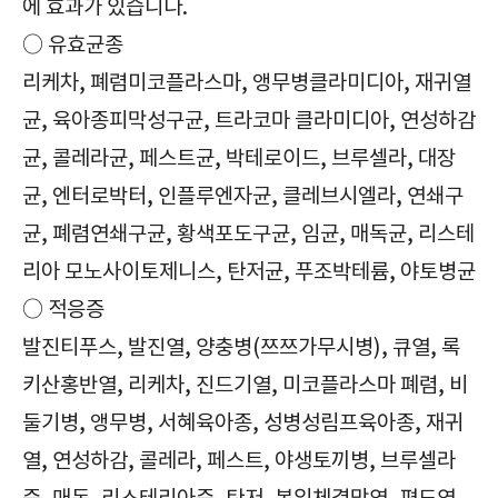
에 효과가 있습니다.
○ 유효균종
리케차, 폐렴미코플라스마, 앵무병클라미디아, 재귀열
균, 육아종피막성구균, 트라코마 클라미디아, 연성하감
균, 콜레라균, 페스트균, 박테로이드, 브루셀라, 대장
균, 엔터로박터, 인플루엔자균, 클레브시엘라, 연쇄구
균, 폐렴연쇄구균, 황색포도구균, 임균, 매독균, 리스테
리아 모노사이토제니스, 탄저균, 푸조박테륨, 야토병균
○ 적응증
발진티푸스, 발진열, 양충병(쯔쯔가무시병), 큐열, 록
키산홍반열, 리케차, 진드기열, 미코플라스마 폐렴, 비
둘기병, 앵무병, 서혜육아종, 성병성림프육아종, 재귀
열, 연성하감, 콜레라, 페스트, 야생토끼병, 브루셀라