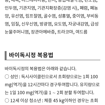
증, 매독, 리스테리아증, 탄저, 봉입체결막염, 편도염,
인두염, 기관지염, 기관지확장증(감염 시), 폐렴, 폐농
양, 유선염, 림프절염, 골수염, 성홍열, 중이염, 부비동
염, 임질, 신우신염, 방광염, 요도염, 자궁내감염, 급성
눈물주머니염, 장관아메바증, 트라코마, 여드름
주로 그람양성, 음성균, 리케치아, 비루스에 작용하는 것, 바이독시정, Bydoxy Tab., 확인사항, 효능, 효과, 부작용, 주의사항, 복용법, 복용방법, 급여정보, 가격, 보관방법,
바이독시정 복용법
바이독시정의 복용법은 아래와 같습니다.
○ 성인 : 독시사이클린으로서 초회량으로는 1회 100
mg(역가)을 12시간마다 경구투여합니다. 유지량으로
는 1일 100 mg(역가)을 1 ∼ 2회 분할 투여합니다.
○ 12세 이상 청소년 : 체중 45 kg이하인 경우는 초회