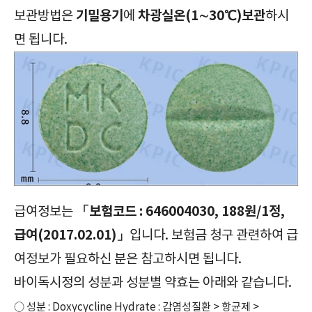
기밀용기
차광실온(1∼30℃)보관
보관방법은
에
하시
면 됩니다.
「보험코드 : 646004030, 188원/1정,
급여정보는
급여(2017.02.01)」
입니다. 보험금 청구 관련하여 급
여정보가 필요하신 분은 참고하시면 됩니다.
바이독시정의 성분과 성분별 약효는 아래와 같습니다.
○ 성분 : Doxycycline Hydrate : 감염성질환 > 항균제 >