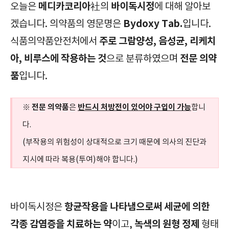
메디카코리아
바이독시정
오늘은
社의
에 대해 알아보
Bydoxy Tab.
겠습니다. 의약품의 영문명은
입니다.
주로 그람양성, 음성균, 리케치
식품의약품안전처에서
아, 비루스에 작용하는 것
전문 의약
으로 분류하였으며
품
입니다.
전문 의약품
반드시 처방전이 있어야 구입이 가능
※
은
합니
다.
(부작용의 위험성이 상대적으로 크기 때문에 의사의 진단과
지시에 따라 복용(투여)해야 합니다.)
항균작용을 나타냄으로써 세균에 의한
바이독시정은
각종 감염증을 치료하는 약
녹색의 원형 정제
이고,
형태