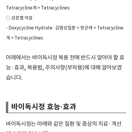
Tetracycline계 > Tetracyclines
○ 성분별 약효
- Doxycycline Hydrate : 감염성질환 > 항균제 > Tetracycline
계 > Tetracyclines
아래에서는 바이독시정 복용 전에 반드시 알아야 할 효
능·효과, 복용법, 주의사항(부작용)에 대해 알아보겠
습니다.
확인해야 할|바이독시정|Bydoxy Tab.|주로 그람양성, 음성균, 리케치아, 비루스에 작용하는 것|주의사항|부작용|효과|효능|복용방법|복용법|보관방법|급여정보|가격|
바이독시정 효능·효과
바이독시정는 아래와 같은 질환 및 증상의 치료·개선