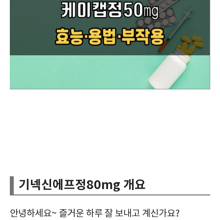
순환계용약, 기넥신에프정80mg, Ginexin-F Tab. 80mg, 확인사항, 효능, 효과, 부작용, 주의사항, 복용법, 복용방법, 급여정보, 가격, 보관방법,
필수체크/기넥신에프정80mg/Ginexin-F Tab. 80mg/순환계용약/주의사항/부작용/효과/효능/복용방법/복용법/보관방법/급여정보/가격/
기넥신에프정80mg 개요
안녕하세요~ 즐거운 하루 잘 보내고 계신가요?