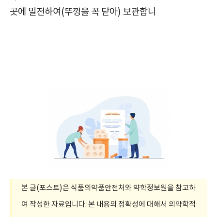
곳에 밀전하여(뚜껑을 꼭 닫아) 보관합니
순환계용약, 기넥신에프정80mg, Ginexin-F Tab. 80mg, 확인사항, 효능, 효과, 부작용, 주의사항, 복용법, 복용방법, 급여정보, 가격, 보관방법,
본 글(포스트)은 식품의약품안전처와 약학정보원을 참고하
여 작성한 자료입니다. 본 내용의 정확성에 대해서 의약학적