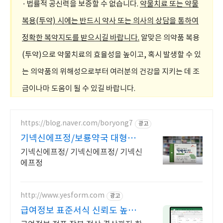
·법률적 공신력을 보증할 수 없습니다.
약물치료 또는 약물
복용(투약) 시에는 반드시 약사 또는 의사의 상담을 통하여
정확한 복약지도를 받으시길 바랍니다.
알맞은 의약품 복용
(투약)으로 약물치료의 효율성을 높이고, 혹시 발생할 수 있
는 의약품의 위해성으로부터 여러분의 건강을 지키는 데 조
금이나마 도움이 될 수 있길 바랍니다.
https://blog.naver.com/boryong7
광고
기넥신에프정/보룡약국 대형약
국/태릉입구,육사 근처
기넥신에프정/ 기넥신에프정/ 기넥신
에프정
http://www.yesform.com
광고
급여정보 표준서식 신뢰도 높은
회계자료