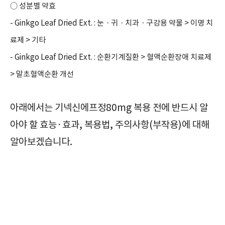
○ 성분별 약효
- Ginkgo Leaf Dried Ext. : 눈ㆍ귀ㆍ치과ㆍ구강용 약물 > 이명 치
료제 > 기타
- Ginkgo Leaf Dried Ext. : 순환기계질환 > 혈액순환장애 치료제
> 말초혈액순환 개선
아래에서는 기넥신에프정80mg 복용 전에 반드시 알
아야 할 효능·효과, 복용법, 주의사항(부작용)에 대해
알아보겠습니다.
순환계용약, 기넥신에프정80mg, Ginexin-F Tab. 80mg, 확인사항, 효능, 효과, 부작용, 주의사항, 복용법, 복용방법, 급여정보, 가격, 보관방법,
필수체크/기넥신에프정80mg/Ginexin-F Tab. 80mg/순환계용약/주의사항/부작용/효과/효능/복용방법/복용법/보관방법/급여정보/가격/