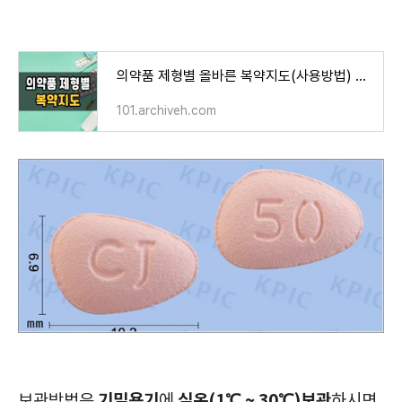
의약품 제형별 올바른 복약지도(사용방법) 및 주의사항
101.archiveh.com
기밀용기
실온(1℃ ~ 30℃)보관
보관방법은
에
하시면