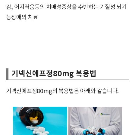
감, 어지러움등의 치매성증상을 수반하는 기질성 뇌기
능장애의 치료
순환계용약, 기넥신에프정80mg, Ginexin-F Tab. 80mg, 확인사항, 효능, 효과, 부작용, 주의사항, 복용법, 복용방법, 급여정보, 가격, 보관방법,
필수체크/기넥신에프정80mg/Ginexin-F Tab. 80mg/순환계용약/주의사항/부작용/효과/효능/복용방법/복용법/보관방법/급여정보/가격/
기넥신에프정80mg 복용법
기넥신에프정80mg의 복용법은 아래와 같습니다.