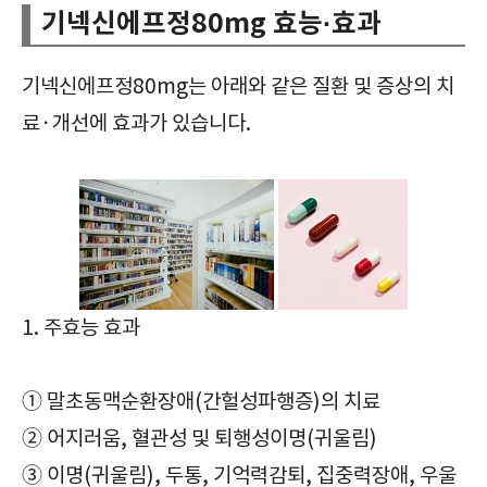
기넥신에프정80mg 효능·효과
기넥신에프정80mg는 아래와 같은 질환 및 증상의 치
료·개선에 효과가 있습니다.
1. 주효능 효과
① 말초동맥순환장애(간헐성파행증)의 치료
② 어지러움, 혈관성 및 퇴행성이명(귀울림)
③ 이명(귀울림), 두통, 기억력감퇴, 집중력장애, 우울