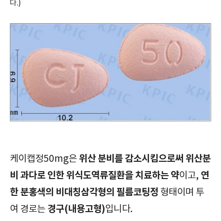
다.)
위산 분비를 감소시킴으로써 위산분
케이캡정50mg은
비 과다로 인한 위식도역류질환을 치료하는 약
연
이고,
한 분홍색의 비대칭삼각형의 필름코팅정
형태이며 투
경구(내용고형)
여 경로는
입니다.