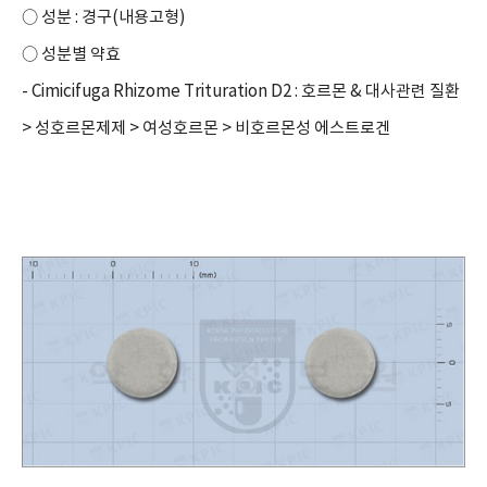
○ 성분 : 경구(내용고형)
○ 성분별 약효
- Cimicifuga Rhizome Trituration D2 : 호르몬 & 대사관련 질환
> 성호르몬제제 > 여성호르몬 > 비호르몬성 에스트로겐
대사성 의약품|클리마토플란정|Klimaktoplan Tab.|확인해야 할|효능|효과|부작용|주의사항|복용법|복용방법|급여정보|가격|보관방법|