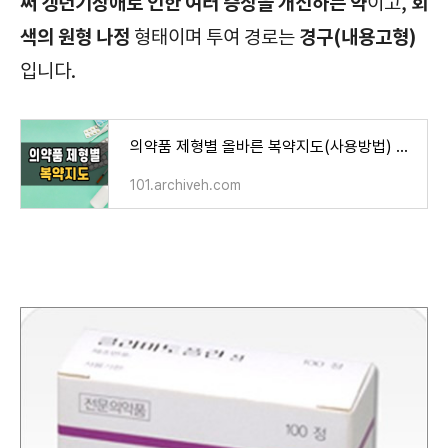
써 갱년기장애로 인한 여러 증상을 개선하는 약
회
이고,
색의 원형 나정
경구(내용고형)
형태이며 투여 경로는
입니다.
의약품 제형별 올바른 복약지도(사용방법) 및 주의사항
101.archiveh.com
필수체크/클리마토플란정/Klimaktoplan Tab./대사성 의약품/주의사항/부작용/효과/효능/복용방법/복용법/보관방법/급여정보/가격/