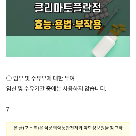
대사성 의약품|클리마토플란정|Klimaktoplan Tab.|확인해야 할|효능|효과|부작용|주의사항|복용법|복용방법|급여정보|가격|보관방법|
○ 임부 및 수유부에 대한 투여
임신 및 수유기간 중에는 사용하지 않습니다.
7
본 글(포스트)은 식품의약품안전처와 약학정보원을 참고하