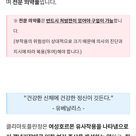
전문 의약품
며
입니다.
전문 의약품
반드시 처방전이 있어야 구입이 가능
※
은
합니
다.
(부작용의 위험성이 상대적으로 크기 때문에 의사의 진단과
지시에 따라 복용(투여)해야 합니다.)
대사성 의약품|클리마토플란정|Klimaktoplan Tab.|확인해야 할|효능|효과|부작용|주의사항|복용법|복용방법|급여정보|가격|보관방법|
"건강한 신체에 건강한 정신이 깃든다."
- 유베날리스 -
여성호르몬 유사작용을 나타냄으로
클리마토플란정은