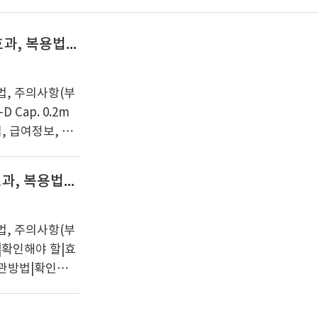
하루날디정0.2mg 복용 전 체크사항 3가지! 효능·효과, 복용법, 주의사항(부작용)
법, 주의사항(부
 Cap. 0.2m
, 급여정보, 가
. 0.2mg|비뇨생
용법|보관방법|
카베진코와에스정 복용 전 확인사항 3가지! 효능·효과, 복용법, 주의사항(부작용)
기찬 하루를 시
에 대해 알아보
다. 식품의약품안전
법, 주의사항(부
약품입니다. ※
.|확인해야 할|효
보관방법|확인해
제|주의사항|부작
베진코와에스정 개