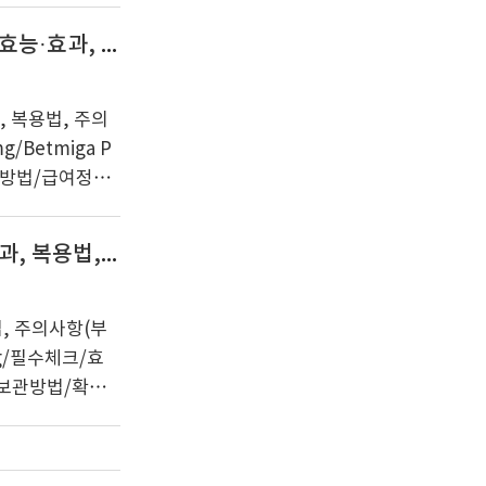
국코와의 카베진
 Kowa S T
베타미가서방정50mg 복용 전 확인해야 할 3가지! 효능·효과, 복용법, 주의사항(부작용)
며 일반 의약품
있습니다. (안전
, 복용법, 주의
Betmiga P
용방법/급여정보/
PR 50mg|비뇨
|복용법|보관방
알프람정0.25mg 복용 전 체크사항 3가지! 효능·효과, 복용법, 주의사항(부작용)
다. 활기찬 하
방정50mg에
mg입니다. 식품의
법, 주의사항(부
 전문 의약품입
mg/필수체크/효
/보관방법/확인
용제, 주의사항, 부
격, 알프람정0.2
늘은 환인제약의