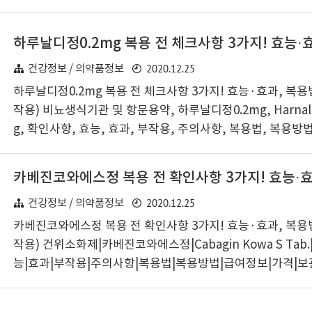
2020.12.25
건강정보 / 의약품정보
하루날디정0.2mg 복용 전 체크사항 3가지! 효능·효과, 복용
작용) 비뇨생식기관 및 항문용약, 하루날디정0.2mg, Harnal-D
g, 확인사항, 효능, 효과, 부작용, 주의사항, 복용법, 복용방법
격, 보관방법, 확인해야 할|하루날디정0.2mg|Harnal-D Cap
식기관 및 항문용약|주의사항|부작용|효과|효능|복용방법|복
급여정보|가격|하루날디정0.2mg 개요즐거운 아침입니다. 활
2020.12.25
작해야죠~! 오늘은 한국아스텔라스제약의 하루날디정0.2mg
건강정보 / 의약품정보
겠습니다. 의약품의 영문명은 Harnal-D Cap. 0.2mg입니
카베진코와에스정 복용 전 확인사항 3가지! 효능·효과, 복용
처에서 비뇨생식기관 및 항문용약으로 분류하였으며 전문 의
작용) 건위소화제|카베진코와에스정|Cabagin Kowa S Tab
전..
능|효과|부작용|주의사항|복용법|복용방법|급여정보|가격|
야 할|카베진코와에스정|Cabagin Kowa S Tab.|건위소화
용|효과|효능|복용방법|복용법|보관방법|급여정보|가격|카