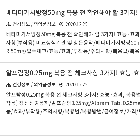
요안녕하세요? 활기찬 하루 잘 보내고 계신가요? 오늘은 한
코와에스정에 대해 알아보겠습니다. 의약품의 영문명은 Cabagin
ab.입니다. 식품의약품안전처에서 건위소화제로 분류하였으
2020.12.25
건강정보 / 의약품정보
입니다. ※ 일반 의약품은 처방전 없이도 약국에서 구입할 수 
베타미가서방정50mg 복용 전 확인해야 할 3가지! 효능·효과
성과 유효성이 인정되어 부작용이..
사항(부작용) 비뇨생식기관 및 항문용약/베타미가서방정50mg/
R 50mg/필수체크/효능/효과/부작용/주의사항/복용법/복
가격/보관방법/확인해야 할|베타미가서방정50mg|Betmiga 
생식기관 및 항문용약|주의사항|부작용|효과|효능|복용방법
법|급여정보|가격|베타미가서방정50mg 개요즐거운 아침입니
2020.12.25
루를 시작해야죠~! 오늘은 한국아스텔라스제약의 베타미가서
건강정보 / 의약품정보
대해 알아보겠습니다. 의약품의 영문명은 Betmiga PR 50
알프람정0.25mg 복용 전 체크사항 3가지! 효능·효과, 복용
약품안전처에서 비뇨생식기관 및 항문용약으로 분류하였으며
작용) 정신신경용제/알프람정0.25mg/Alpram Tab. 0.25
니다. ※ 전문 의약품은 반드시 처방전이 있어..
능/효과/부작용/주의사항/복용법/복용방법/급여정보/가격
사항, 알프람정0.25mg, Alpram Tab. 0.25mg, 정신신경
작용, 효과, 효능, 복용방법, 복용법, 보관방법, 급여정보, 가
5mg 개요안녕하세요? 건강한 하루 잘 보내고 계신가요? 오