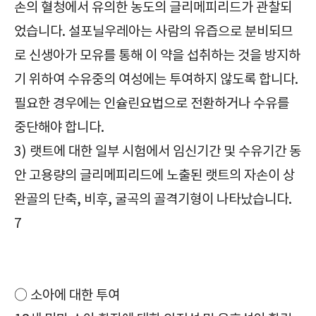
손의 혈청에서 유의한 농도의 글리메피리드가 관찰되
었습니다. 설포닐우레아는 사람의 유즙으로 분비되므
로 신생아가 모유를 통해 이 약을 섭취하는 것을 방지하
기 위하여 수유중의 여성에는 투여하지 않도록 합니다.
필요한 경우에는 인슐린요법으로 전환하거나 수유를
중단해야 합니다.
3) 랫트에 대한 일부 시험에서 임신기간 및 수유기간 동
안 고용량의 글리메피리드에 노출된 랫트의 자손이 상
완골의 단축, 비후, 굴곡의 골격기형이 나타났습니다.
7
확인해야 할|아마릴정1mg|Amaryl Tab. 1mg|당뇨병용제|주의사항|부작용|효과|효능|복용방법|복용법|보관방법|급여정보|가격|
○ 소아에 대한 투여