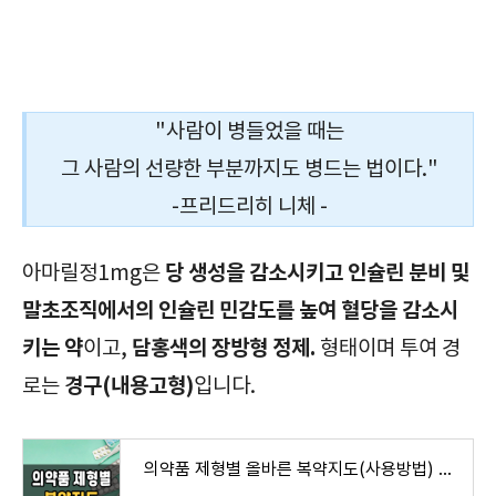
당뇨병용제, 아마릴정1mg, Amaryl Tab. 1mg, 확인사항, 효능, 효과, 부작용, 주의사항, 복용법, 복용방법, 급여정보, 가격, 보관방법,
"사람이 병들었을 때는
그 사람의 선량한 부분까지도 병드는 법이다."
-프리드리히 니체 -
당 생성을 감소시키고 인슐린 분비 및
아마릴정1mg은
말초조직에서의 인슐린 민감도를 높여 혈당을 감소시
키는 약
담홍색의 장방형 정제.
이고,
형태이며 투여 경
경구(내용고형)
로는
입니다.
의약품 제형별 올바른 복약지도(사용방법) 및 주의사항