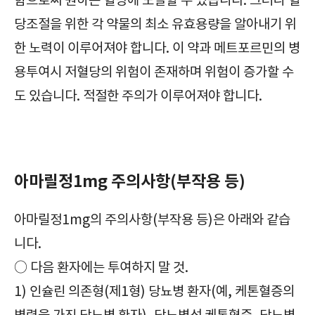
함으로써 원하는 혈당에 도달할 수 있습니다. 그러나 혈
당조절을 위한 각 약물의 최소 유효용량을 알아내기 위
한 노력이 이루어져야 합니다. 이 약과 메트포르민의 병
용투여시 저혈당의 위험이 존재하며 위험이 증가할 수
도 있습니다. 적절한 주의가 이루어져야 합니다.
확인해야 할|아마릴정1mg|Amaryl Tab. 1mg|당뇨병용제|주의사항|부작용|효과|효능|복용방법|복용법|보관방법|급여정보|가격|
아마릴정1mg 주의사항(부작용 등)
아마릴정1mg의 주의사항(부작용 등)은 아래와 같습
니다.
○ 다음 환자에는 투여하지 말 것.
1) 인슐린 의존형(제1형) 당뇨병 환자(예, 케톤혈증의