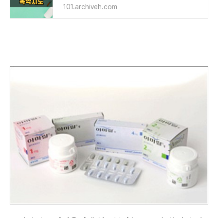
101.archiveh.com
확인해야 할|아마릴정1mg|Amaryl Tab. 1mg|당뇨병용제|주의사항|부작용|효과|효능|복용방법|복용법|보관방법|급여정보|가격|