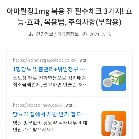
아마릴정1mg 복용 전 필수체크 3가지! 효
능·효과, 복용법, 주의사항(부작용)
2021. 2. 17.
건강정보 / 의약품정보
https://concierge.soldoc.co.kr/
광고
1형당뇨 맞춤관리+위임청구 복
잡한 청구 절차 ZERO
소모성 재료 전화한통으로 정기배송
최소금액결제, 필요하면 인슐린 처방
까지 한번에!
https://doctornow.co.kr
광고
당뇨약 집에서 처방 받기 앱 다운
로드 800만 돌파!
병원 방문없이 당뇨약 닥터나우 비대
면진료로 받으세요!