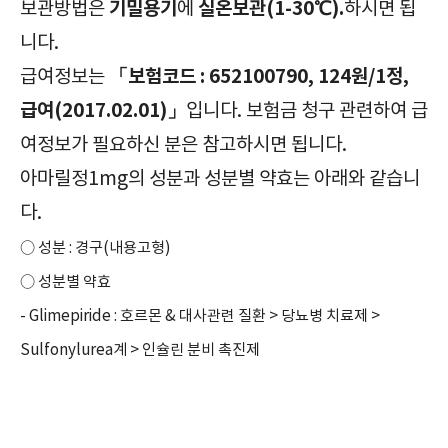
기밀용기
실온보관(1-30℃).
보관방법은
에
하시면 됩
니다.
「보험코드 : 652100790, 124원/1정,
급여정보는
급여(2017.02.01)」
입니다. 보험금 청구 관련하여 급
여정보가 필요하신 분은 참고하시면 됩니다.
아마릴정1mg의 성분과 성분별 약효는 아래와 같습니
다.
○ 성분 : 경구(내용고형)
○ 성분별 약효
- Glimepiride : 호르몬 & 대사관련 질환 > 당뇨병 치료제 >
Sulfonylurea계 > 인슐린 분비 촉진제