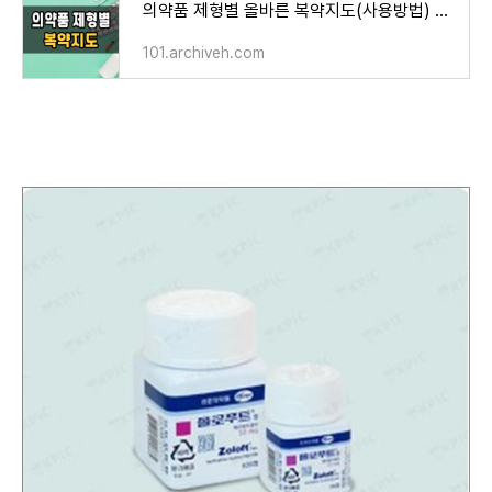
의약품 제형별 올바른 복약지도(사용방법) 및 주의사항
101.archiveh.com
확인해야 할|졸로푸트정50mg|Zoloft Tab. 50mg|정신신경용제|주의사항|부작용|효과|효능|복용방법|복용법|보관방법|급여정보|가격|