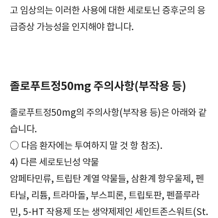
고 임상의는 이러한 사용에 대한 세로토닌 증후군의 응
급증상 가능성을 인지해야 합니다.
확인해야 할|졸로푸트정50mg|Zoloft Tab. 50mg|정신신경용제|주의사항|부작용|효과|효능|복용방법|복용법|보관방법|급여정보|가격|
졸로푸트정50mg 주의사항(부작용 등)
졸로푸트정50mg의 주의사항(부작용 등)은 아래와 같
습니다.
○ 다음 환자에는 투여하지 말 것 항 참조).
4) 다른 세로토닌성 약물
암페타민류, 트립탄 계열 약물들, 삼환계 항우울제, 펜
타닐, 리튬, 트라마돌, 부스피론, 트립토판, 펜플루라
민, 5-HT 작용제 또는 생약제제인 세인트존스워트(St.