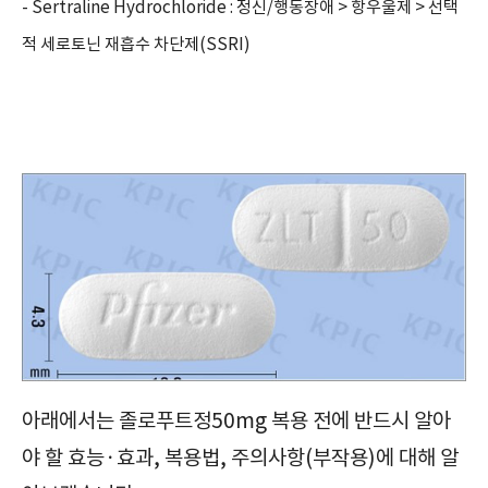
- Sertraline Hydrochloride : 정신/행동장애 > 항우울제 > 선택
적 세로토닌 재흡수 차단제(SSRI)
정신신경용제/졸로푸트정50mg/Zoloft Tab. 50mg/필수체크/효능/효과/부작용/주의사항/복용법/복용방법/급여정보/가격/보관방법/
아래에서는 졸로푸트정50mg 복용 전에 반드시 알아
야 할 효능·효과, 복용법, 주의사항(부작용)에 대해 알