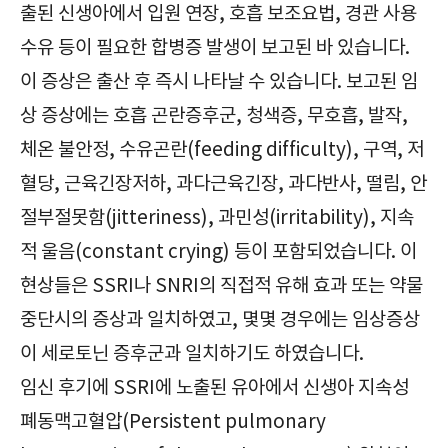
출된 신생아에서 입원 연장, 호흡 보조요법, 경관 사용
수유 등이 필요한 합병증 발생이 보고된 바 있습니다.
이 증상은 출산 후 즉시 나타날 수 있습니다. 보고된 임
상 증상에는 호흡 곤란증후군, 청색증, 무호흡, 발작,
체온 불안정, 수유곤란(feeding difficulty), 구역, 저
혈당, 근육긴장저하, 과다근육긴장, 과다반사, 떨림, 안
절부절못함(jitteriness), 과민성(irritability), 지속
적 울음(constant crying) 등이 포함되었습니다. 이
현상들은 SSRI나 SNRI의 직접적 유해 효과 또는 약물
중단시의 증상과 일치하였고, 몇몇 경우에는 임상증상
이 세로토닌 증후군과 일치하기도 하였습니다.
임신 후기에 SSRI에 노출된 유아에서 신생아 지속성
폐동맥고혈압(Persistent pulmonary