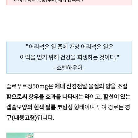
지시에 따라 복용(투여)해야 합니다.)
정신신경용제/졸로푸트정50mg/Zoloft Tab. 50mg/필수체크/효능/효과/부작용/주의사항/복용법/복용방법/급여정보/가격/보관방법/
"어리석은 일 중에 가장 어리석은 일은
이익을 얻기 위해 건강을 희생하는 것이다."
- 쇼펜하우어 -
체내 신경전달 물질의 양을 조절
졸로푸트정50mg은
함으로써 항우울 효과를 나타내는 약
할선이 있는
이고,
캡슐모양의 흰색 필름 코팅정
경
형태이며 투여 경로는
구(내용고형)
입니다.