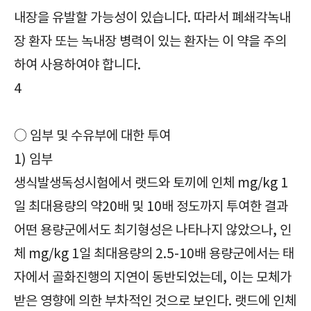
내장을 유발할 가능성이 있습니다. 따라서 폐쇄각녹내
장 환자 또는 녹내장 병력이 있는 환자는 이 약을 주의
하여 사용하여야 합니다.
4
확인해야 할|졸로푸트정50mg|Zoloft Tab. 50mg|정신신경용제|주의사항|부작용|효과|효능|복용방법|복용법|보관방법|급여정보|가격|
○ 임부 및 수유부에 대한 투여
1) 임부
생식발생독성시험에서 랫드와 토끼에 인체 mg/kg 1
일 최대용량의 약20배 및 10배 정도까지 투여한 결과
어떤 용량군에서도 최기형성은 나타나지 않았으나, 인
체 mg/kg 1일 최대용량의 2.5-10배 용량군에서는 태
자에서 골화진행의 지연이 동반되었는데, 이는 모체가
받은 영향에 의한 부차적인 것으로 보인다. 랫드에 인체