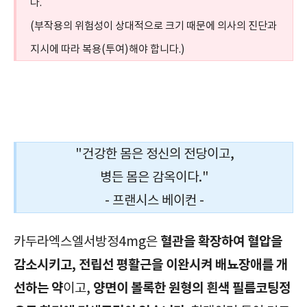
다.
(부작용의 위험성이 상대적으로 크기 때문에 의사의 진단과
지시에 따라 복용(투여)해야 합니다.)
혈압강하제, 카두라엑스엘서방정4mg, CarduraXL Tab. 4mg, 확인사항, 효능, 효과, 부작용, 주의사항, 복용법, 복용방법, 급여정보, 가격, 보관방법,
"건강한 몸은 정신의 전당이고,
병든 몸은 감옥이다."
- 프랜시스 베이컨 -
혈관을 확장하여 혈압을
카두라엑스엘서방정4mg은
감소시키고, 전립선 평활근을 이완시켜 배뇨장애를 개
선하는 약
양면이 볼록한 원형의 흰색 필름코팅정
이고,