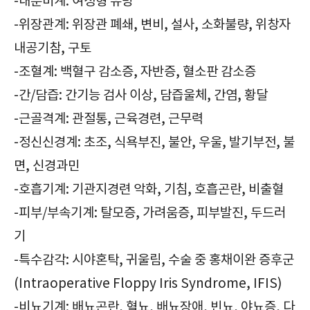
-내분비계: 여성형 유방
-위장관계: 위장관 폐쇄, 변비, 설사, 소화불량, 위창자
내공기참, 구토
-조혈계: 백혈구 감소증, 자반증, 혈소판 감소증
-간/담즙: 간기능 검사 이상, 담즙울체, 간염, 황달
-근골격계: 관절통, 근육경련, 근무력
-정신신경계: 초조, 식욕부진, 불안, 우울, 발기부전, 불
면, 신경과민
-호흡기계: 기관지경련 악화, 기침, 호흡곤란, 비출혈
-피부/부속기계: 탈모증, 가려움증, 피부발진, 두드러
기
-특수감각: 시야혼탁, 귀울림, 수술 중 홍채이완 증후군
(Intraoperative Floppy Iris Syndrome, IFIS)
-비뇨기계: 배뇨곤란, 혈뇨, 배뇨장애, 빈뇨, 야뇨증, 다