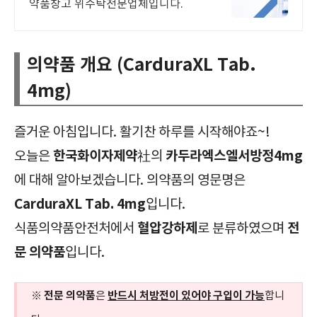
약품창고 위수탁전문업체입니다.
의약품 개요 (CarduraXL Tab.
4mg)
즐거운 아침입니다. 활기찬 하루를 시작해야죠~!
한국화이자제약
카두라엑스엘서방정4mg
오늘은
社의
에 대해 알아보겠습니다. 의약품의 영문명은
CarduraXL Tab. 4mg
입니다.
혈압강하제
전
식품의약품안전처에서
로 분류하였으며
문 의약품
입니다.
전문 의약품
반드시 처방전이 있어야 구입이 가능
※
은
합니